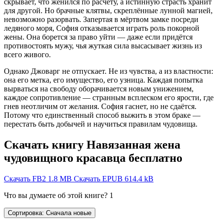
скрывает, что женился по расчёту, а истинную страсть хранит
для другой. Но брачные клятвы, скреплённые лунной магией,
невозможно разорвать. Запертая в мёртвом замке посреди
ледяного моря, София отказывается играть роль покорной
жены. Она борется за право уйти — даже если придётся
противостоять мужу, чья жуткая сила высасывает жизнь из
всего живого.
Однако Джоварг не отпускает. Не из чувства, а из властности:
она его метка, его имущество, его узница. Каждая попытка
вырваться на свободу оборачивается новым унижением,
каждое сопротивление — странным всплеском его ярости, где
гнев неотличим от желания. София гаснет, но не сдаётся.
Потому что единственный способ выжить в этом браке —
перестать быть добычей и научиться правилам чудовища.
Скачать книгу Навязанная жена
чудовищного красавца бесплатно
Скачать FB2
1.8 MB
Скачать EPUB
614.4 kB
Что вы думаете об этой книге?
1
Сортировка: Сначала новые