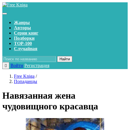
Жанры
Авторы
Серии книг
Подборки
TOP-100
Случайная
Найти
Войти
Регистрация
Free Kniga
/
Попаданцы
Навязанная жена
чудовищного красавца