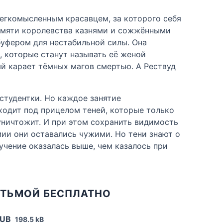
легкомысленным красавцем, за которого себя
памяти королевства казнями и сожжёнными
буфером для нестабильной силы. Она
, которые станут называть её женой
ый карает тёмных магов смертью. А Рествуд
студентки. Но каждое занятие
ходит под прицелом теней, которые только
 уничтожит. И при этом сохранить видимость
мии они оставались чужими. Но тени знают о
бучение оказалась выше, чем казалось при
С ТЬМОЙ БЕСПЛАТНО
PUB
198.5 kB