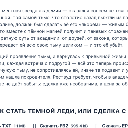
, местная звезда академии — оказался совсем не тем 
нной: той самой тьме, что столетие назад выжгли из 
олине, должен был сделать её его «якорем» — живым 
что вместе с тёмной магией получит и теневых стражей
ретную суть от академии, от друзей, от закона, котор
передаст ей всю свою тьму целиком — и это её убьёт.
ий проявления тьмы, и вернулась к привычной жизни 
и, каждая встреча с подругой — всё это теперь проис
чужую тьму, не сопротивляясь ей, иначе та подавит и
м нашла покровителя. Рествуд требует, чтобы в акаде
ве не даёт забыть: сделка уже необратима, а цена за о
К СТАТЬ ТЕМНОЙ ЛЕДИ, ИЛИ СДЕЛКА 
ь TXT
Скачать FB2
Скачать E
1.1 MB
595.4 kB