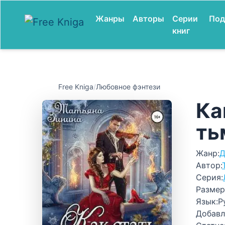
Жанры
Авторы
Серии
Под
книг
Free Kniga
/
Любовное фэнтези
Ка
ть
Жанр:
Д
Автор:
Серия:
Размер
Язык:
Р
Добавл