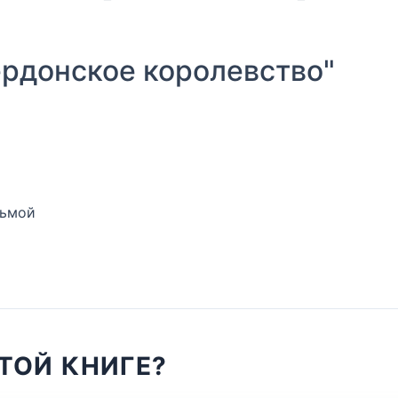
рдонское королевство"
тьмой
ТОЙ КНИГЕ?