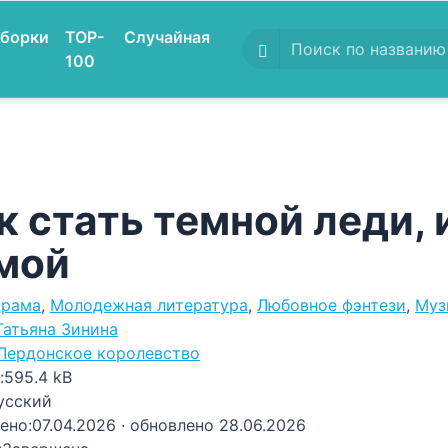
борки
TOP-
Случайная
100
к стать темной леди, 
мой
рама
,
Молодежная литература
,
Любовное фэнтези
,
Муз
Татьяна Зинина
Лердонское королевство
:
595.4 kB
усский
ено:
07.04.2026
· обновлено 28.06.2026