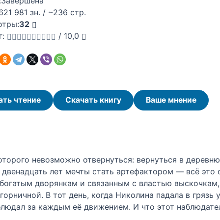
:
Завершена
621 981 зн. / ~236 стр.
отры:
32
г:
/
10,0
ать чтение
Скачать книгу
Ваше мнение
оторого невозможно отвернуться: вернуться в деревн
, двенадцать лет мечты стать артефактором — всё это 
 богатым дворянкам и связанным с властью выскочкам,
горничной. В тот день, когда Николина падала в грязь 
аблюдал за каждым её движением. И что этот наблюдател