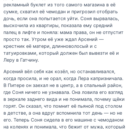
рекламный буклет из того самого магазина в её
сумке, схватил её чемодан и пригрозил отобрать
дочь, если она попытается уйти. Соня вырвалась,
выскочила из квартиры, показала ему средний
палец в лифте и поняла: мама права, он не отпустит
просто так. Утром её уже ждал Арсений —
крестник её матери, длинноволосый и с
татуировками, который должен был вывезти её и
Леру в Гатчину.
Арсений вёл себя как козёл, но останавливался,
когда просила, и не орал, когда Лера капризничала.
В Питере он заехал не в центр, а в спальный район,
где Соня ничего не узнавала. Она ловила его взгляд
в зеркале заднего вида и не понимала, почему щёки
горят. Он сказал, что помнит её пьяной под столом
в детстве, а она вдруг вспомнила тот день — но не
его. Теперь Соня сидела в его машине с чемоданом
на коленях и понимала, что бежит от мужа, который