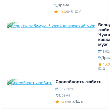
Драма
10.0
51
0
ЗАВЕРШЕНА
Верн
люби
Чужо
кавк
муж
18.02
Дра
10.0
0
ЗАВЕРШЕНА
Способность любить
19.12.2025
Драма
10.0
33
0