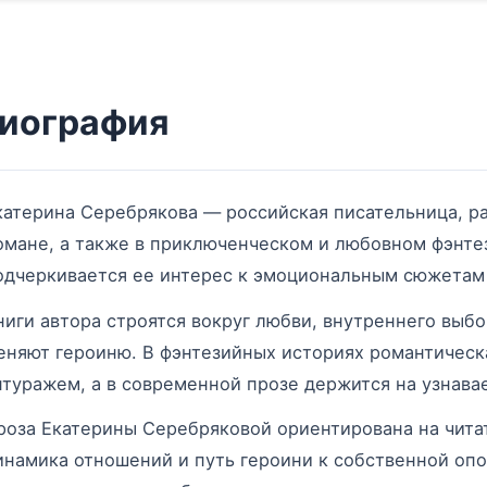
иография
катерина Серебрякова — российская писательница, 
омане, а также в приключенческом и любовном фэнте
одчеркивается ее интерес к эмоциональным сюжетам
ниги автора строятся вокруг любви, внутреннего выбо
еняют героиню. В фэнтезийных историях романтическ
нтуражем, а в современной прозе держится на узнава
роза Екатерины Серебряковой ориентирована на чита
инамика отношений и путь героини к собственной опо