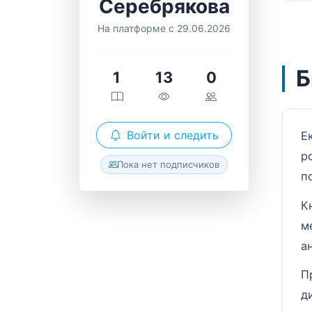
Серебрякова
На платформе с 29.06.2026
Б
1
13
0
Войти и следить
Е
р
Пока нет подписчиков
п
К
м
а
П
д