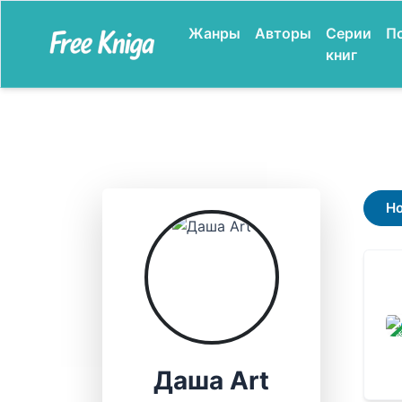
Жанры
Авторы
Серии
П
книг
Н
ЗАВ
Даша Art