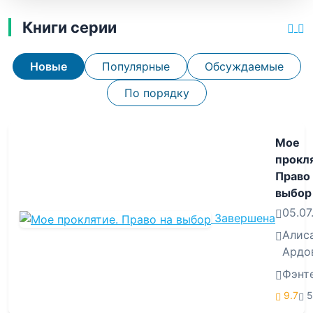
Книги серии
Новые
Популярные
Обсуждаемые
По порядку
Мое
прокл
Право 
выбор
05.07
Завершена
Алис
Ардо
Фэнт
9.7
5