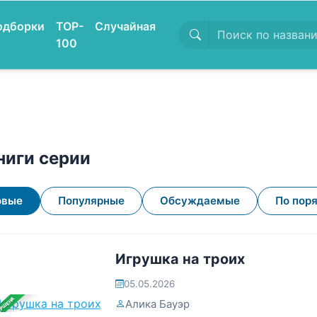
одборки
TOP-
Случайная
100
ниги серии
овые
Популярные
Обсуждаемые
По пор
Игрушка на троих
05.05.2026
ЕРШЕНА
Алика Бауэр