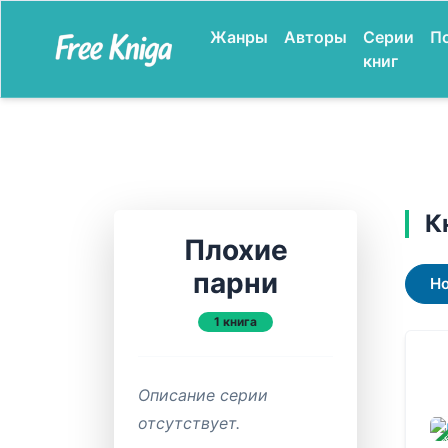
Жанры
Авторы
Серии
П
книг
К
Плохие
парни
Н
1 книга
Описание серии
отсутствует.
ЗАВ