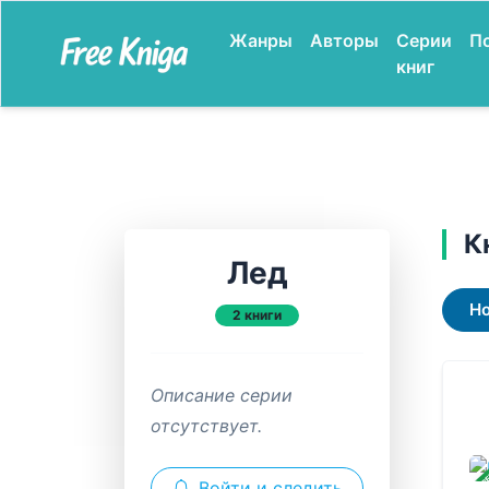
Жанры
Авторы
Серии
П
книг
К
Лед
Н
2 книги
Описание серии
отсутствует.
ЗАВ
Войти и следить