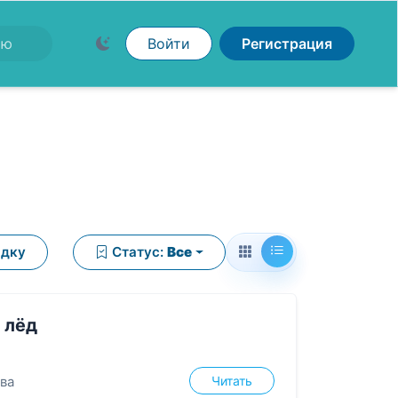
Войти
Регистрация
ядку
Статус:
Все
 лёд
Читать
ва