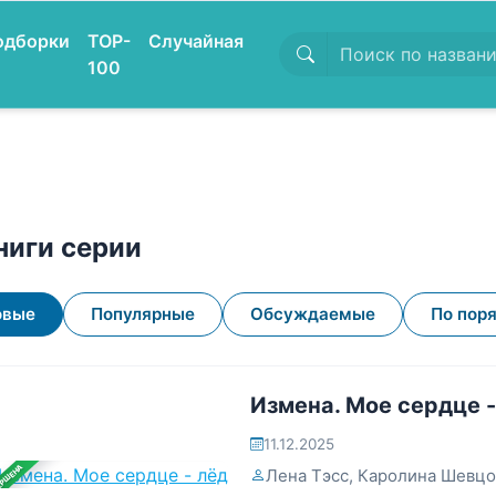
одборки
TOP-
Случайная
100
ниги серии
овые
Популярные
Обсуждаемые
По пор
Измена. Мое сердце -
11.12.2025
ЕРШЕНА
Лена Тэсс
,
Каролина Шевцо