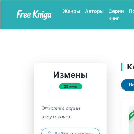
Жанры
Авторы
Серии
П
книг
К
Измены
Н
29 книг
Описание серии
ЗАВ
отсутствует.
Войти и следить