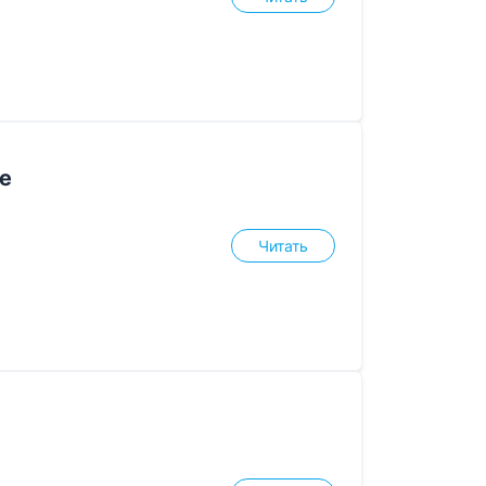
ше
Читать