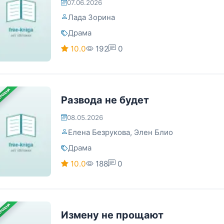
07.06.2026
Лада Зорина
Драма
10.0
192
0
ЕРШЕНА
Развода не будет
08.05.2026
Елена Безрукова
,
Элен Блио
Драма
10.0
188
0
ЕРШЕНА
Измену не прощают