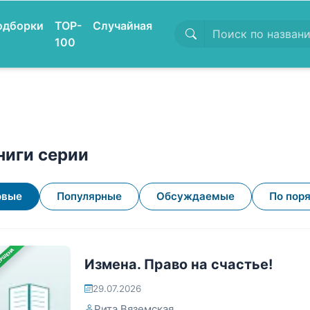
одборки
TOP-
Случайная
100
ниги серии
овые
Популярные
Обсуждаемые
По пор
ЕРШЕНА
Измена. Право на счастье!
29.07.2026
Рита Вяземская