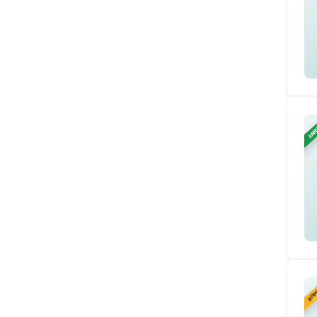
ЗАВ
В ПР