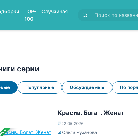
одборки
TOP-
Случайная
100
ниги серии
овые
Популярные
Обсуждаемые
По пор
Красив. Богат. Женат
22.05.2026
ЕРШЕНА
Ольга Рузанова