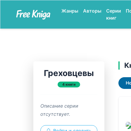
Жанры
Авторы
Серии
П
книг
К
Греховцевы
Н
4 книги
Описание серии
отсутствует.
ЗАВ
Войти и следить