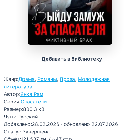
Добавить в библиотеку
Жанр:
Драма
,
Романы
,
Проза
,
Молодежная
литература
Автор:
Янка Рам
Серия:
Спасатели
Размер:
800.3 kB
Язык:
Русский
Добавлено:
28.02.2026
· обновлено 22.07.2026
Статус:
Завершена
Объём:
121 537 зн. / ~47 стр.