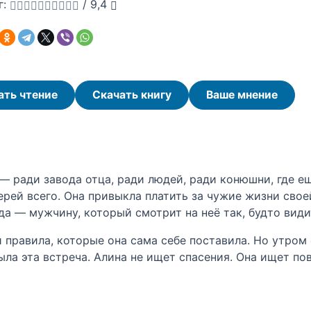
г:
/
9,4
ать чтение
Скачать книгу
Ваше мнение
— ради завода отца, ради людей, ради конюшни, где е
ерей всего. Она привыкла платить за чужие жизни своей
да — мужчину, который смотрит на неё так, будто види
и правила, которые она сама себе поставила. Но утром 
ыла эта встреча. Алина не ищет спасения. Она ищет по