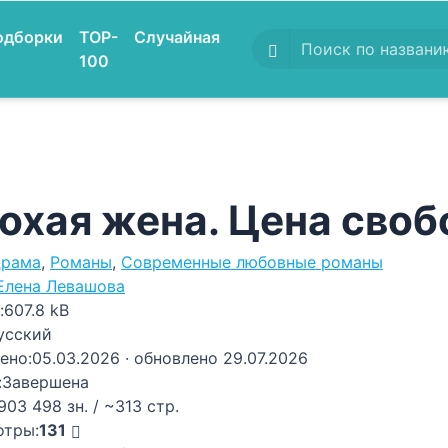
одборки
TOP-
Случайная
100
охая жена. Цена сво
рама
,
Романы
,
Современные любовные романы
Елена Левашова
:
607.8 kB
усский
ено:
05.03.2026
· обновлено 29.07.2026
:
Завершена
903 498 зн. / ~313 стр.
отры:
131