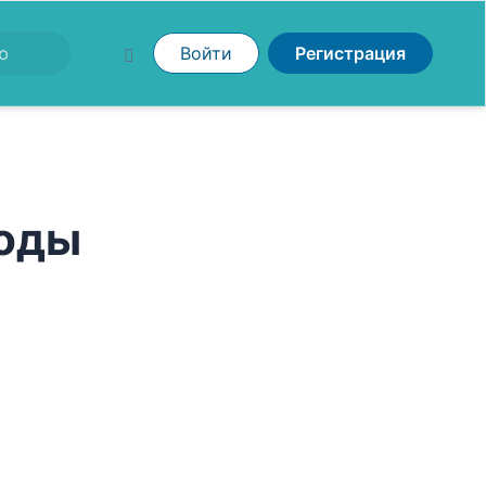
Войти
Регистрация
боды