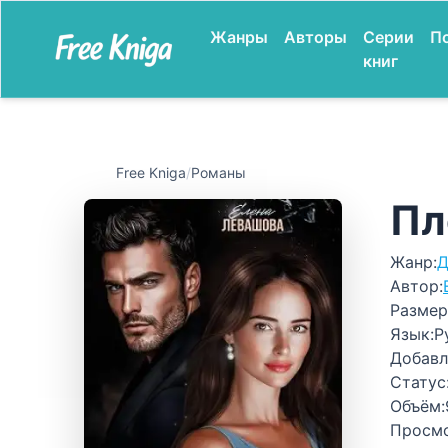
Жанры
Авторы
Серии
П
книг
Free Kniga
/
Романы
Пл
Жанр:
Д
Автор:
Размер
Язык:
Р
Добавл
Статус
Объём:
Просм