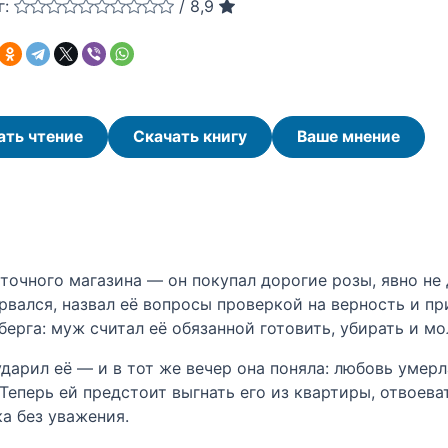
г:
/
8,9
ать чтение
Скачать книгу
Ваше мнение
очного магазина — он покупал дорогие розы, явно не дл
орвался, назвал её вопросы проверкой на верность и п
ерга: муж считал её обязанной готовить, убирать и мол
арил её — и в тот же вечер она поняла: любовь умерла 
Теперь ей предстоит выгнать его из квартиры, отвоева
а без уважения.