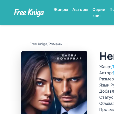
Жанры
Авторы
Серии
П
книг
Free Kniga
/
Романы
Не
Жанр:
Д
Автор:
Размер
Язык:
Р
Добавл
Статус
Объём:
Просм