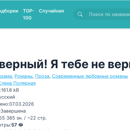
одборки
TOP-
Случайная
100
верный! Я тебе не ве
рама
,
Романы
,
Проза
,
Современные любовные романы
Елена Полярная
:
161.8 kB
усский
ено:
07.03.2026
:
Завершена
55 385 зн. / ~22 стр.
отры:
57