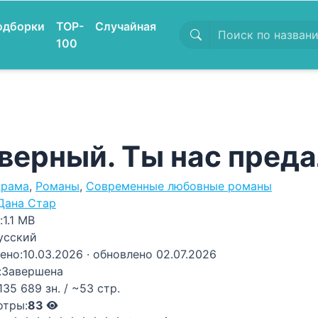
одборки
TOP-
Случайная
100
верный. Ты нас преда
рама
,
Романы
,
Современные любовные романы
Дана Стар
:
1.1 MB
усский
ено:
10.03.2026
· обновлено 02.07.2026
:
Завершена
135 689 зн. / ~53 стр.
отры:
83