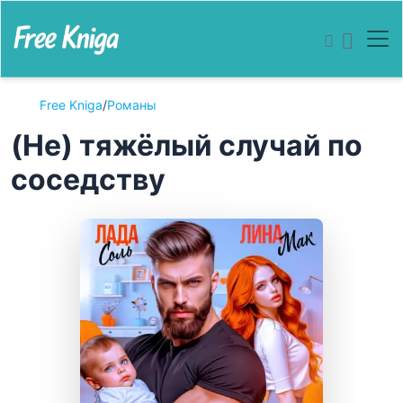
Free Kniga
/
Романы
(Не) тяжёлый случай по
соседству