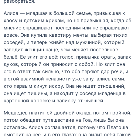
разобраться.
Алиса — младшая в большой семье, привыкшая к
хаосу и детским крикам, но не привыкшая, когда её
мнение спрашивают последним или не спрашивают
вовсе. Она купила квартиру мечты, выбирая тихих
соседей, и теперь живёт над мужчиной, который
заводит женщин чаще, чем меняет постельное
бельё. Её злит его всё: голос, привычка орать, запах
духов, который он приносит с собой. Но злит она
его в ответ так сильно, что оба теряют дар речи, и
в этой взаимной ненависти уже запутались сами,
кто первым кинул искру. Она не ищет отношений,
она ищет тишины, а находит у соседа младенца в
картонной коробке и записку от бывшей.
Медведев платит ей двойной оклад, потом тройной,
потом обещает путешествие на Гоа, лишь бы она
осталась. Алиса соглашается, потому что Платоша
смотрит на неё, и в его глазах она видит себя такой,