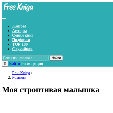
Жанры
Авторы
Серии книг
Подборки
TOP-100
Случайная
Найти
Войти
Регистрация
Free Kniga
/
Романы
Моя строптивая малышка