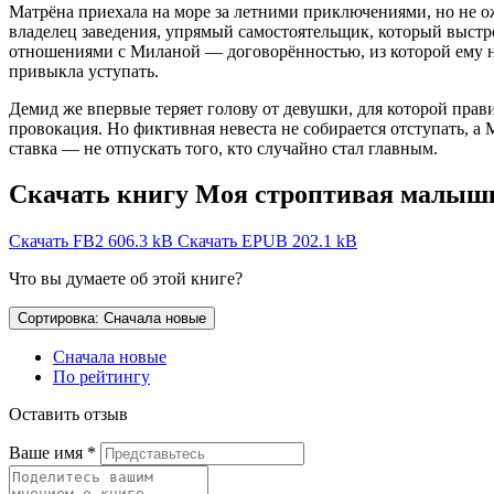
Матрёна приехала на море за летними приключениями, но не о
владелец заведения, упрямый самостоятельщик, который выст
отношениями с Миланой — договорённостью, из которой ему не в
привыкла уступать.
Демид же впервые теряет голову от девушки, для которой прав
провокация. Но фиктивная невеста не собирается отступать, а 
ставка — не отпускать того, кто случайно стал главным.
Скачать книгу Моя строптивая малышк
Скачать FB2
606.3 kB
Скачать EPUB
202.1 kB
Что вы думаете об этой книге?
Сортировка: Сначала новые
Сначала новые
По рейтингу
Оставить отзыв
Ваше имя
*