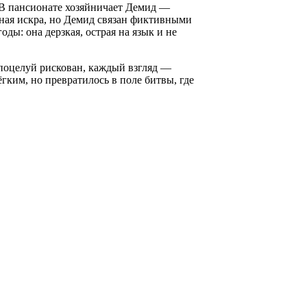
 В пансионате хозяйничает Демид —
ная искра, но Демид связан фиктивными
ды: она дерзкая, острая на язык и не
 поцелуй рискован, каждый взгляд —
гким, но превратилось в поле битвы, где