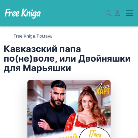
Free Kniga
/
Романы
Кавказский папа
по(не)воле, или Двойняшки
для Марьяшки