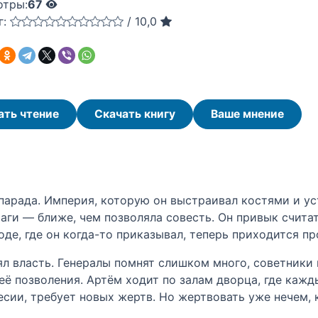
отры:
67
г:
/
10,0
ать чтение
Скачать книгу
Ваше мнение
парада. Империя, которую он выстраивал костями и ус
раги — ближе, чем позволяла совесть. Он привык считат
де, где он когда-то приказывал, теперь приходится пр
ял власть. Генералы помнят слишком много, советники
 её позволения. Артём ходит по залам дворца, где каж
есии, требует новых жертв. Но жертвовать уже нечем, 