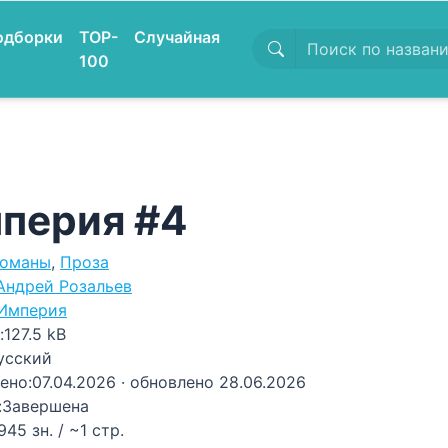
одборки
TOP-
Случайная
100
перия #4
оманы
,
Проза
Андрей Розальев
Империя
:
127.5 kB
усский
ено:
07.04.2026
· обновлено 28.06.2026
:
Завершена
945 зн. / ~1 стр.