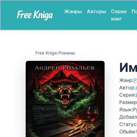
Жанры
Авторы
Серии
П
книг
Free Kniga
/
Романы
Им
Жанр:
Р
Автор:
Серия:
Размер
Язык:
Р
Добавл
Статус
Объём: