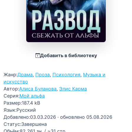
Добавить в библиотеку
Жанр:
Драма
,
Проза
,
Психология
,
Музыка и
искусство
Автор:
Алиса Буланова
,
Элис Карма
Серия:
Мой альфа
Размер:
187.4 kB
Язык:
Русский
Добавлено:
03.03.2026
· обновлено 05.08.2026
Статус:
Завершена
Объём:
82 261 зн. / ~31 стр.