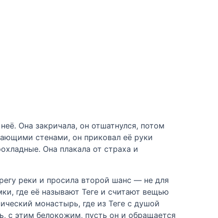
её. Она закричала, он отшатнулся, потом
жающими стенами, он приковал её руки
рохладные. Она плакала от страха и
ерегу реки и просила второй шанс — не для
мки, где её называют Теге и считают вещью
смический монастырь, где из Теге с душой
ь, с этим белокожим, пусть он и обращается