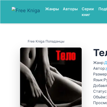
Жанры
Авторы
Серии
Под
книг
Free Kniga
/
Попаданцы
Те
Жанр:
Д
Автор:
Размер
Язык:
Р
Добавл
Статус
Объём:
Просм