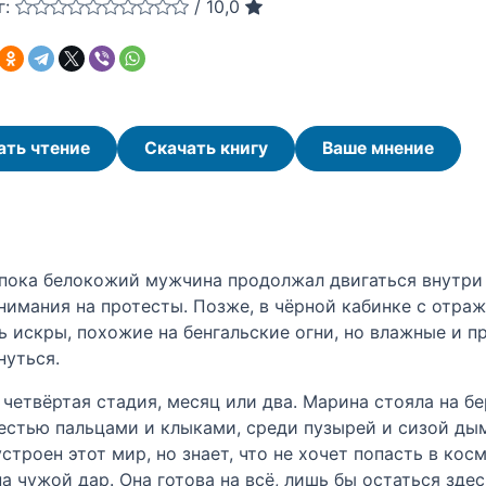
г:
/
10,0
ать чтение
Скачать книгу
Ваше мнение
пока белокожий мужчина продолжал двигаться внутри н
внимания на протесты. Позже, в чёрной кабинке с отра
ь искры, похожие на бенгальские огни, но влажные и п
нуться.
, четвёртая стадия, месяц или два. Марина стояла на б
с шестью пальцами и клыками, среди пузырей и сизой ды
 устроен этот мир, но знает, что не хочет попасть в ко
 чужой дар. Она готова на всё, лишь бы остаться здес