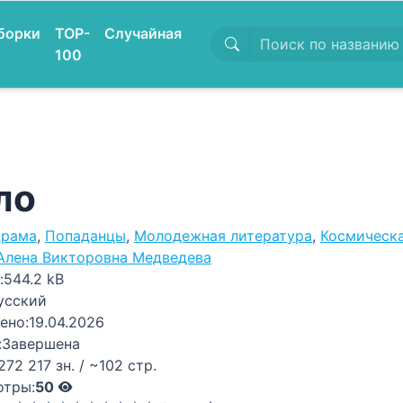
борки
TOP-
Случайная
100
ло
рама
,
Попаданцы
,
Молодежная литература
,
Космическа
Алена Викторовна Медведева
:
544.2 kB
усский
ено:
19.04.2026
:
Завершена
272 217 зн. / ~102 стр.
отры:
50