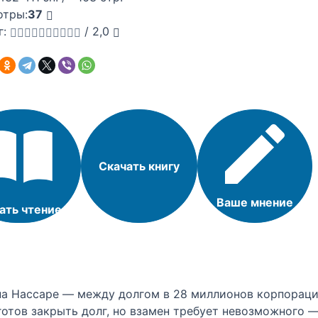
отры:
37
г:
/
2,0
Скачать книгу
Ваше мнение
ать чтение
 на Нассаре — между долгом в 28 миллионов корпорац
готов закрыть долг, но взамен требует невозможного 