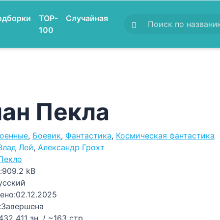
одборки
TOP-
Случайная
100
ан Пекла
оенные
,
Боевик
,
Фантастика
,
Космическая фантастика
Влад Лей
,
Александр Грохт
Пекло
:
909.2 kB
усский
ено:
02.12.2025
:
Завершена
432 411 зн. / ~163 стр.