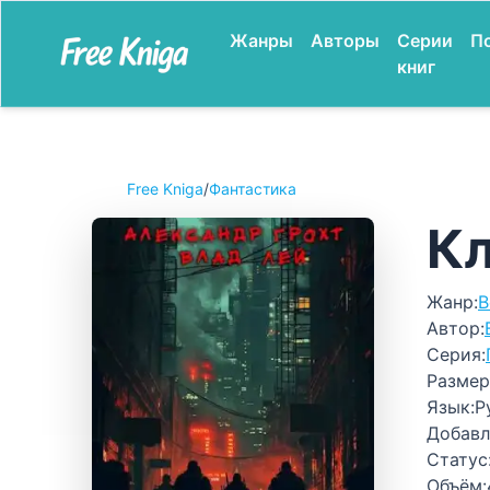
Жанры
Авторы
Серии
П
книг
Free Kniga
/
Фантастика
Кл
Жанр:
В
Автор:
Серия:
Размер
Язык:
Р
Добавл
Статус
Объём: