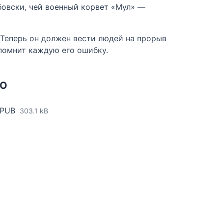
бовски, чей военный корвет «Мул» —
. Теперь он должен вести людей на прорыв
 помнит каждую его ошибку.
НО
EPUB
303.1 kB