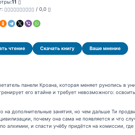
отры:
11
г:
/
0,0
ать чтение
Скачать книгу
Ваше мнение
етатель панели Кроана, которая меняет рунопись в ун
ренирует его втайне и требует невозможного: освоить 
о на дополнительные занятия, но чем дальше Ти продви
ивилизации, почему она сама не появляется и что случ
по алхимии, и спасти учёбу придётся на комиссии, гд