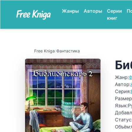
Жанры
Авторы
Серии
П
книг
Free Kniga
/
Фантастика
Би
Жанр:
Ф
Автор:
Серия:
Размер
Язык:
Р
Добавл
Статус
Объём: