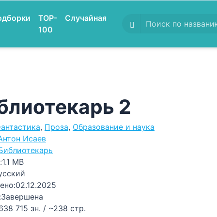
одборки
TOP-
Случайная
100
блиотекарь 2
антастика
,
Проза
,
Образование и наука
Антон Исаев
Библиотекарь
:
1.1 MB
усский
ено:
02.12.2025
:
Завершена
638 715 зн. / ~238 стр.