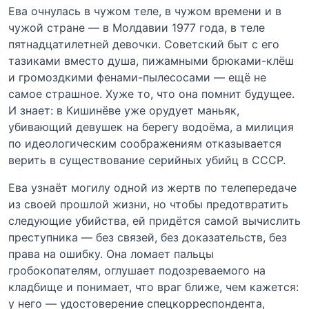
Ева очнулась в чужом теле, в чужом времени и в
чужой стране — в Молдавии 1977 года, в теле
пятнадцатилетней девочки. Советский быт с его
тазиками вместо душа, пижамными брюками-клёш
и громоздкими фенами-пылесосами — ещё не
самое страшное. Хуже то, что она помнит будущее.
И знает: в Кишинёве уже орудует маньяк,
убивающий девушек на берегу водоёма, а милиция
по идеологическим соображениям отказывается
верить в существование серийных убийц в СССР.
Ева узнаёт могилу одной из жертв по телепередаче
из своей прошлой жизни, но чтобы предотвратить
следующие убийства, ей придётся самой вычислить
преступника — без связей, без доказательств, без
права на ошибку. Она ломает пальцы
гробокопателям, оглушает подозреваемого на
кладбище и понимает, что враг ближе, чем кажется:
у него — удостоверение спецкорреспондента,