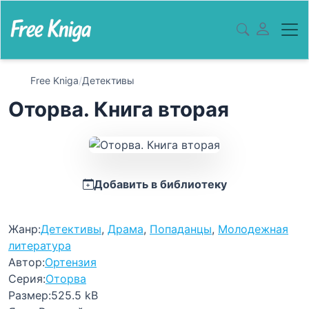
Free Kniga
/
Детективы
Оторва. Книга вторая
Добавить в библиотеку
Жанр:
Детективы
,
Драма
,
Попаданцы
,
Молодежная
литература
Автор:
Ортензия
Серия:
Оторва
Размер:
525.5 kB