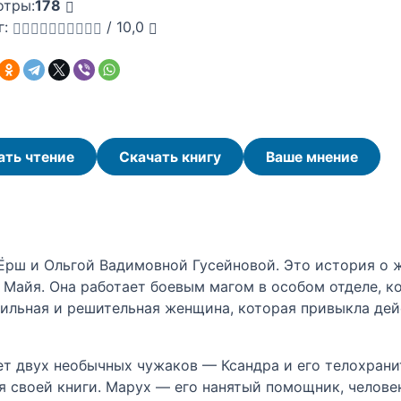
отры:
178
г:
/
10,0
ать чтение
Скачать книгу
Ваше мнение
рш и Ольгой Вадимовной Гусейновой. Это история о ж
 Майя. Она работает боевым магом в особом отделе, к
ильная и решительная женщина, которая привыкла дей
ет двух необычных чужаков — Ксандра и его телохрани
ля своей книги. Марух — его нанятый помощник, челов