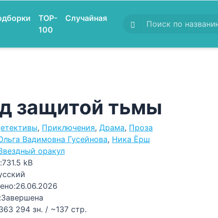
одборки
TOP-
Случайная
100
д защитой тьмы
етективы
,
Приключения
,
Драма
,
Проза
Ольга Вадимовна Гусейнова
,
Ника Ёрш
Звездный оракул
:
731.5 kB
усский
ено:
26.06.2026
:
Завершена
363 294 зн. / ~137 стр.