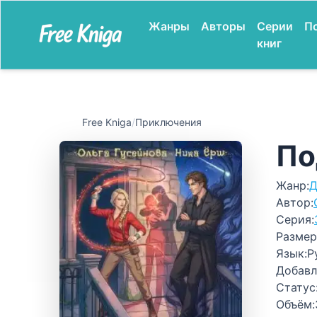
Жанры
Авторы
Серии
П
книг
Free Kniga
/
Приключения
По
Жанр:
Д
Автор:
Серия:
Размер
Язык:
Р
Добавл
Статус
Объём: