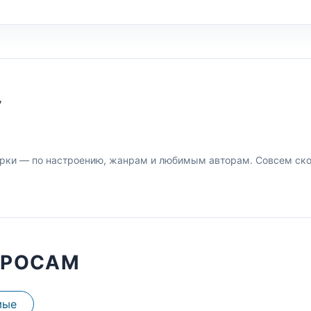
У
рки — по настроению, жанрам и любимым авторам. Совсем скор
ПРОСАМ
мые