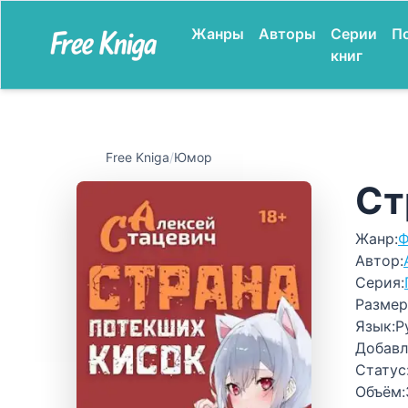
Жанры
Авторы
Серии
П
книг
Free Kniga
/
Юмор
Ст
Жанр:
Ф
Автор:
Серия:
Размер
Язык:
Р
Добавл
Статус
Объём: