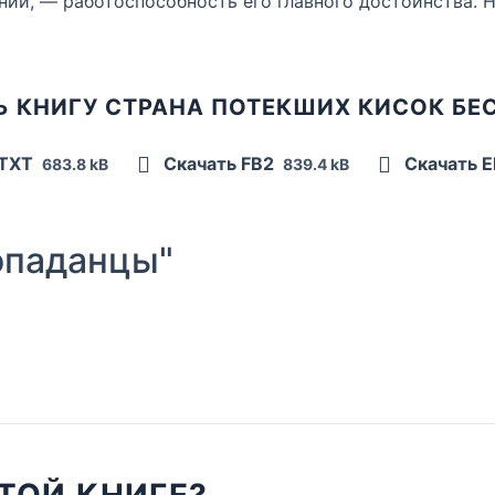
ений, — работоспособность его главного достоинства. 
Ь КНИГУ СТРАНА ПОТЕКШИХ КИСОК БЕ
 TXT
Скачать FB2
Скачать 
683.8 kB
839.4 kB
опаданцы"
ТОЙ КНИГЕ?