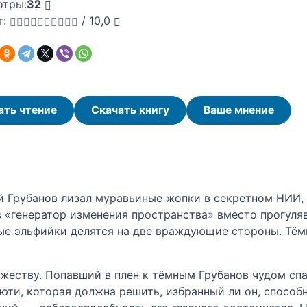
отры:
32
г:
/
10,0
ать чтение
Скачать книгу
Ваше мнение
 Грубанов лизал муравьиные жопки в секретном НИИ, 
 в «генератор изменения пространства» вместо прогуля
ные эльфийки делятся на две враждующие стороны. Тё
жеству. Попавший в плен к тёмным Грубанов чудом спа
юти, которая должна решить, избранный ли он, способ