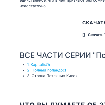
единственное, что в нём признают без сомн
недостаточно.
СКАЧАТ
Скачать
ВСЕ ЧАСТИ СЕРИИ "П
1. KapitalistЪ
2. Полный попандос!
3. Страна Потекших Кисок
ЧТО ВЫ ДУМАЕТЕ ОБ Э