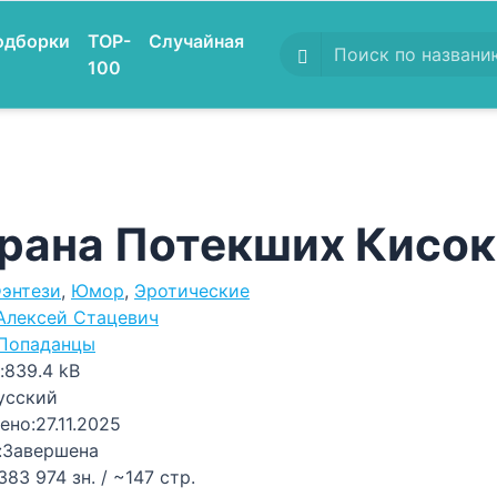
одборки
TOP-
Случайная
100
рана Потекших Кисок
энтези
,
Юмор
,
Эротические
Алексей Стацевич
Попаданцы
:
839.4 kB
усский
ено:
27.11.2025
:
Завершена
383 974 зн. / ~147 стр.