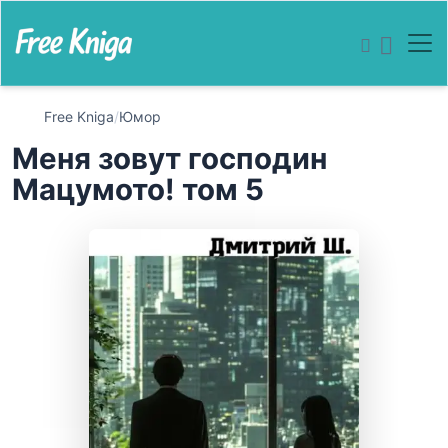
Free Kniga
/
Юмор
Меня зовут господин
Мацумото! том 5