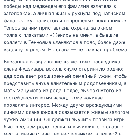
победы над медведем его фамилия взлетела в
заголовках, а личная жизнь рухнула под натиском
фанаток, журналистов и непрошеных поклонников.
Теперь за ним приставлена охрана, за окном —
толпа с плакатами «Женись на мне!», а бывшие
коллеги в Теннояма кланяются в пояс, боясь даже
вздохнуть рядом. Но слава — не главная проблема.
Внезапное возвращение из мёртвых наследника
клана Фудзивара всколыхнуло старинную родню:
дед созывает расширенный семейный ужин, чтобы
представить внука влиятельным родственникам, а
мать Мацумото из рода Тюдзё, вычеркнутого из
гостей десятилетия назад, тоже начинает
проявлять интерес. Между двумя враждующими
линиями клана юноша оказывается живым залогом
чужих амбиций. Он должен выучить правила игры
быстрее, чем родственники вычислят его слабые
места, иначе станет не наследником, а пешкой в