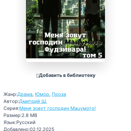
Добавить в библиотеку
Жанр:
Драма
,
Юмор
,
Проза
Автор:
Дмитрий Ш.
Серия:
Меня зовут господин Мацумото!
Размер:
2.8 MB
Язык:
Русский
Добавлено:
02.12.2025