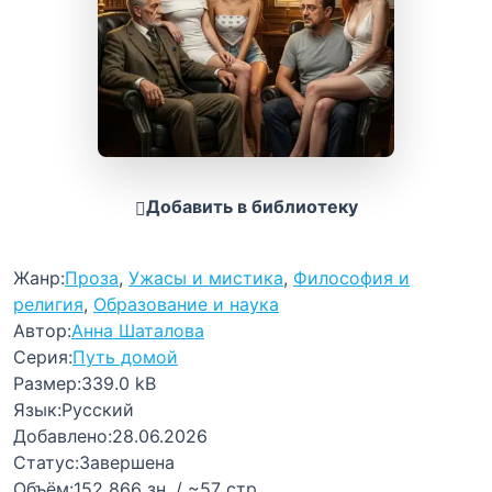
Добавить в библиотеку
Жанр:
Проза
,
Ужасы и мистика
,
Философия и
религия
,
Образование и наука
Автор:
Анна Шаталова
Серия:
Путь домой
Размер:
339.0 kB
Язык:
Русский
Добавлено:
28.06.2026
Статус:
Завершена
Объём:
152 866 зн. / ~57 стр.