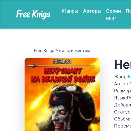
Жанры
Авторы
Серии
П
книг
Free Kniga
/
Ужасы и мистика
Не
Жанр:
В
Автор:
Размер
Язык:
Р
Добавл
Статус
Объём:
Просм