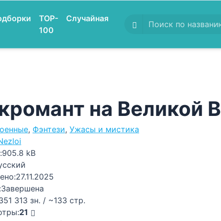
одборки
TOP-
Случайная
100
кромант на Великой 
оенные
,
Фэнтези
,
Ужасы и мистика
Nezloi
:
905.8 kB
усский
ено:
27.11.2025
:
Завершена
351 313 зн. / ~133 стр.
отры:
21