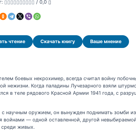
г:
/
0,0
ать чтение
Скачать книгу
Ваше мнение
телем боевых некрохимер, всегда считал войну побоч
ой нежизни. Когда паладины Лучезарного взяли штурмо
лся в теле рядового Красной Армии 1941 года, с раз
о с научным оружием, он вынужден поднимать зомби из
мя войнами — одной оставленной, другой невыбираемо
о среди живых.