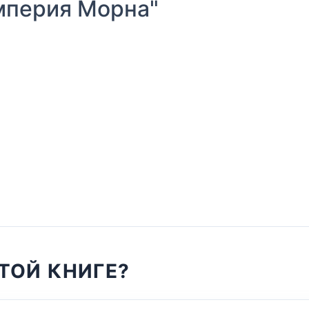
мперия Морна"
ТОЙ КНИГЕ?