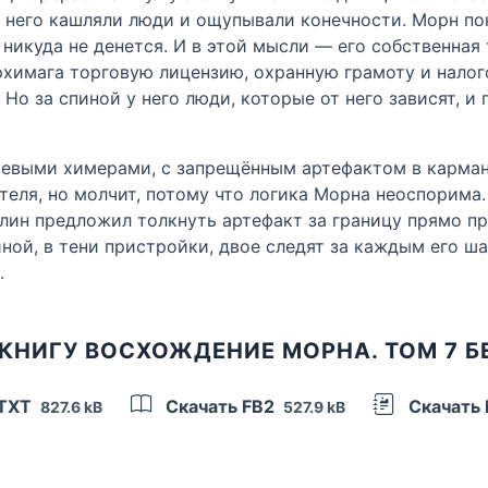
 него кашляли люди и ощупывали конечности. Морн пони
никуда не денется. И в этой мысли — его собственная 
архимага торговую лицензию, охранную грамоту и налог
 Но за спиной у него люди, которые от него зависят, 
евыми химерами, с запрещённым артефактом в кармане
еля, но молчит, потому что логика Морна неоспорима.
лин предложил толкнуть артефакт за границу прямо пр
иной, в тени пристройки, двое следят за каждым его ша
.
КНИГУ ВОСХОЖДЕНИЕ МОРНА. ТОМ 7 
 TXT
Скачать FB2
Скачать
827.6 kB
527.9 kB