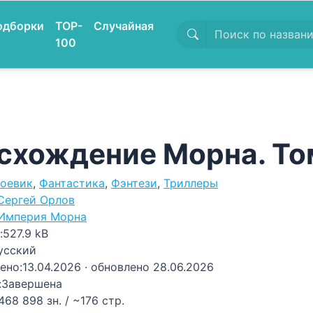
одборки
TOP-
Случайная
100
схождение Морна. То
оевик
,
Фантастика
,
Фэнтези
,
Триллеры
Сергей Орлов
Империя Морна
:
527.9 kB
усский
ено:
13.04.2026
· обновлено 28.06.2026
:
Завершена
468 898 зн. / ~176 стр.