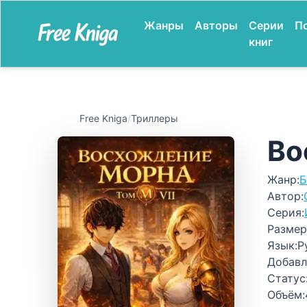
Жанры
Авторы
Серии
П
книг
Free Kniga
/
Триллеры
Во
Жанр:
Б
Автор:
Серия:
Размер
Язык:
Р
Добавл
Статус
Объём: