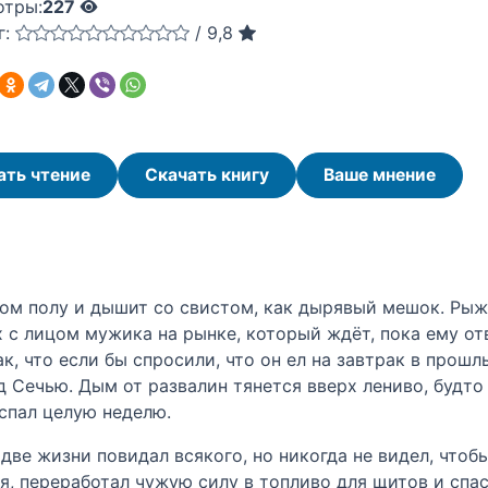
отры:
227
г:
/
9,8
ать чтение
Скачать книгу
Ваше мнение
ном полу и дышит со свистом, как дырявый мешок. Ры
х с лицом мужика на рынке, который ждёт, пока ему от
ак, что если бы спросили, что он ел на завтрак в прош
ад Сечью. Дым от развалин тянется вверх лениво, будт
 спал целую неделю.
две жизни повидал всякого, но никогда не видел, чтоб
я, переработал чужую силу в топливо для щитов и спас