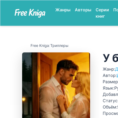
Жанры
Авторы
Серии
П
книг
Free Kniga
/
Триллеры
У 
Жанр:
Д
Автор:
Размер
Язык:
Р
Добавл
Статус
Объём:
Просм