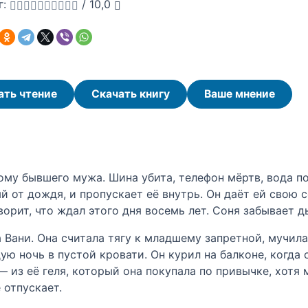
г:
/
10,0
ать чтение
Скачать книгу
Ваше мнение
ому бывшего мужа. Шина убита, телефон мёртв, вода по 
й от дождя, и пропускает её внутрь. Он даёт ей свою 
ворит, что ждал этого дня восемь лет. Соня забывает д
 Вани. Она считала тягу к младшему запретной, мучи
ю ночь в пустой кровати. Он курил на балконе, когда
 — из её геля, который она покупала по привычке, хотя
 отпускает.