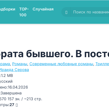
одборки
TOP-
Случайная
100
брата бывшего. В пост
рама
,
Романы
,
Современные любовные романы
,
Трилл
Ираида Серова
:
1.2 MB
усский
ено:
16.04.2026
:
Завершена
570 157 зн. / ~213 стр.
отры:
27