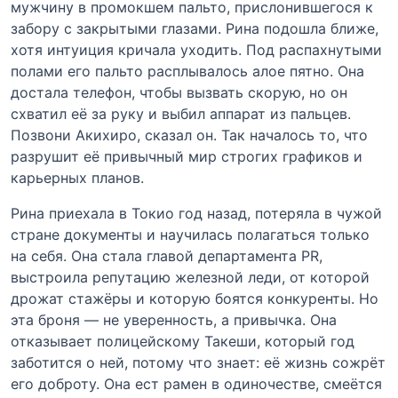
мужчину в промокшем пальто, прислонившегося к
забору с закрытыми глазами. Рина подошла ближе,
хотя интуиция кричала уходить. Под распахнутыми
полами его пальто расплывалось алое пятно. Она
достала телефон, чтобы вызвать скорую, но он
схватил её за руку и выбил аппарат из пальцев.
Позвони Акихиро, сказал он. Так началось то, что
разрушит её привычный мир строгих графиков и
карьерных планов.
Рина приехала в Токио год назад, потеряла в чужой
стране документы и научилась полагаться только
на себя. Она стала главой департамента PR,
выстроила репутацию железной леди, от которой
дрожат стажёры и которую боятся конкуренты. Но
эта броня — не уверенность, а привычка. Она
отказывает полицейскому Такеши, который год
заботится о ней, потому что знает: её жизнь сожрёт
его доброту. Она ест рамен в одиночестве, смеётся