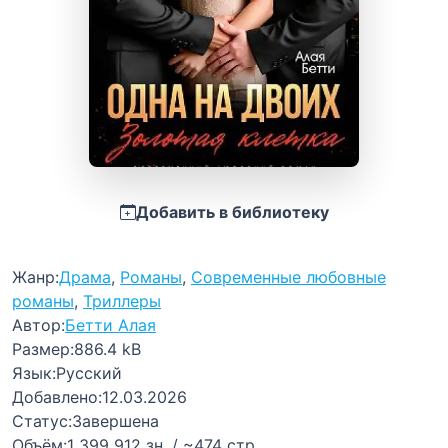
Добавить в библиотеку
Жанр:
Драма
,
Романы
,
Современные любовные
романы
,
Триллеры
Автор:
Бетти Алая
Размер:
886.4 kB
Язык:
Русский
Добавлено:
12.03.2026
Статус:
Завершена
Объём:
1 399 912 зн. / ~474 стр.