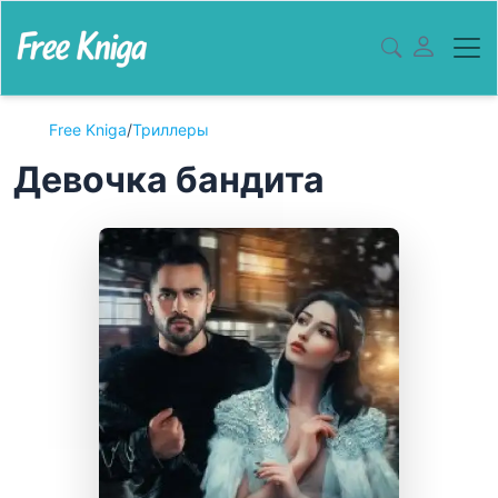
Free Kniga
/
Триллеры
Девочка бандита