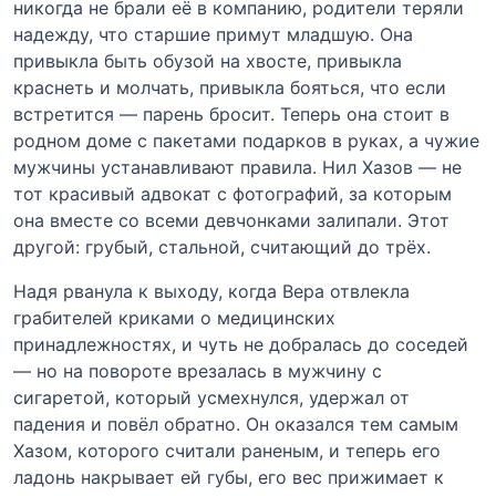
никогда не брали её в компанию, родители теряли
надежду, что старшие примут младшую. Она
привыкла быть обузой на хвосте, привыкла
краснеть и молчать, привыкла бояться, что если
встретится — парень бросит. Теперь она стоит в
родном доме с пакетами подарков в руках, а чужие
мужчины устанавливают правила. Нил Хазов — не
тот красивый адвокат с фотографий, за которым
она вместе со всеми девчонками залипали. Этот
другой: грубый, стальной, считающий до трёх.
Надя рванула к выходу, когда Вера отвлекла
грабителей криками о медицинских
принадлежностях, и чуть не добралась до соседей
— но на повороте врезалась в мужчину с
сигаретой, который усмехнулся, удержал от
падения и повёл обратно. Он оказался тем самым
Хазом, которого считали раненым, и теперь его
ладонь накрывает ей губы, его вес прижимает к