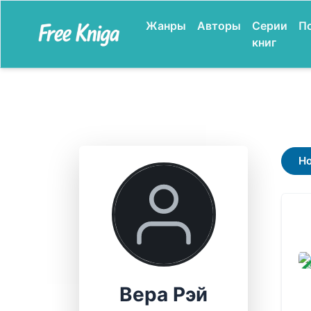
Жанры
Авторы
Серии
П
книг
Н
ЗАВ
Вера Рэй