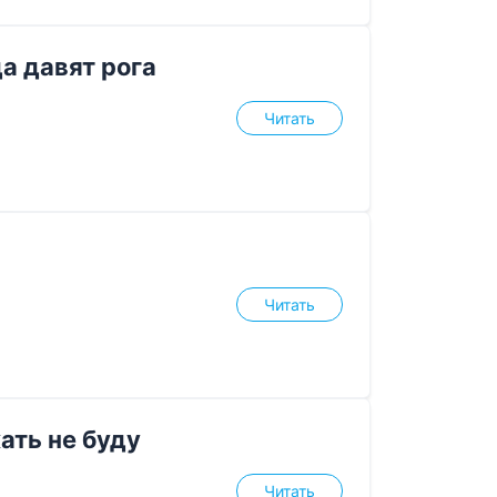
да давят рога
Читать
Читать
ать не буду
Читать