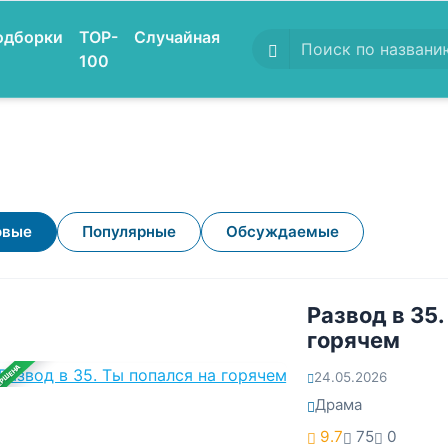
одборки
TOP-
Случайная
100
овые
Популярные
Обсуждаемые
Развод в 35.
горячем
ЕРШЕНА
24.05.2026
Драма
9.7
75
0