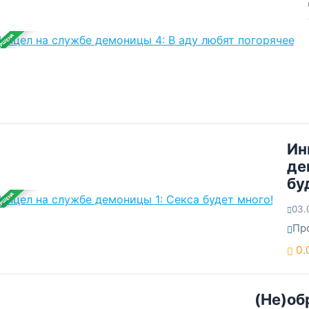
ЕРШЕНА
Ин
де
бу
ЕРШЕНА
03.
Пр
0.
(Не)об