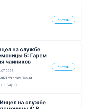
Читать
нцел на службе
емоницы 5: Гарем
ля чайников
Читать
.07.2026
овременная проза
.0
54
0
Инцел на службе
демоницы 4: В