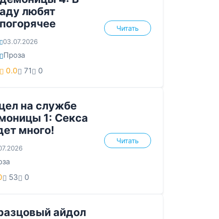
аду любят
погорячее
Читать
03.07.2026
Проза
0.0
71
0
цел на службе
моницы 1: Секса
дет много!
Читать
07.2026
оза
0
53
0
разцовый айдол