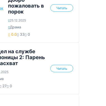
пожаловать в
Читать
порок
25.12.2025
Драма
0.0
33
0
ел на службе
оницы 2: Парень
асхват
Читать
2.2025
ма
27
0