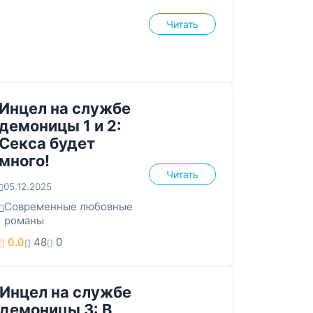
Читать
Инцел на службе
демоницы 1 и 2:
Секса будет
много!
Читать
05.12.2025
Современные любовные
романы
0.0
48
0
Инцел на службе
демоницы 3: В