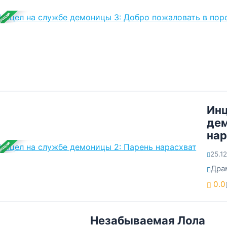
ЕРШЕНА
Инц
дем
нар
ЕРШЕНА
25.1
Дра
0.0
Незабываемая Лола