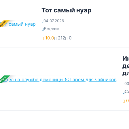
Тот самый нуар
04.07.2026
ОЦЕССЕ
Боевик
10.0
212
0
И
д
д
ЕРШЕНА
03
С
0