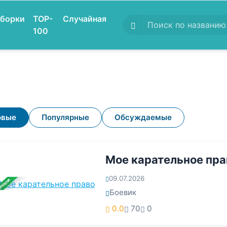
борки
TOP-
Случайная
100
овые
Популярные
Обсуждаемые
Мое карательное пра
09.07.2026
ЕРШЕНА
Боевик
0.0
70
0