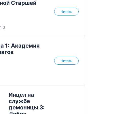
ной Старшей
Читать
0
а 1: Академия
магов
Читать
Инцел на
службе
демоницы 3:
Добро