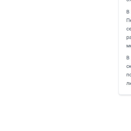
В
П
с
р
м
В
с
п
л