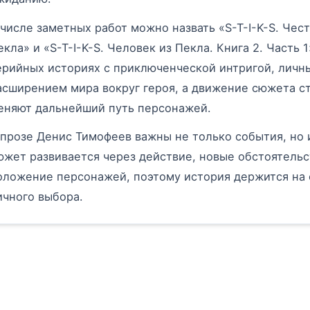
 числе заметных работ можно назвать «S-T-I-K-S. Чест
екла» и «S-T-I-K-S. Человек из Пекла. Книга 2. Часть
ерийных историях с приключенческой интригой, лич
асширением мира вокруг героя, а движение сюжета с
еняют дальнейший путь персонажей.
 прозе Денис Тимофеев важны не только события, но и
южет развивается через действие, новые обстоятельс
оложение персонажей, поэтому история держится на 
ичного выбора.