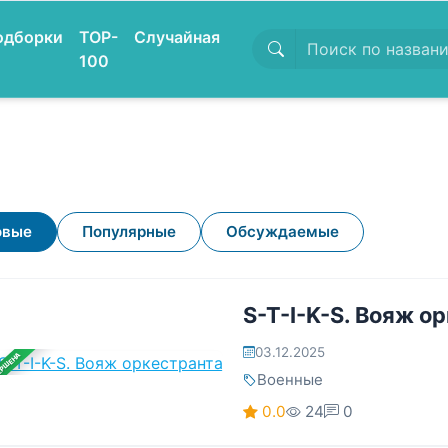
одборки
TOP-
Случайная
100
овые
Популярные
Обсуждаемые
S-T-I-K-S. Вояж о
03.12.2025
ЕРШЕНА
Военные
0.0
24
0