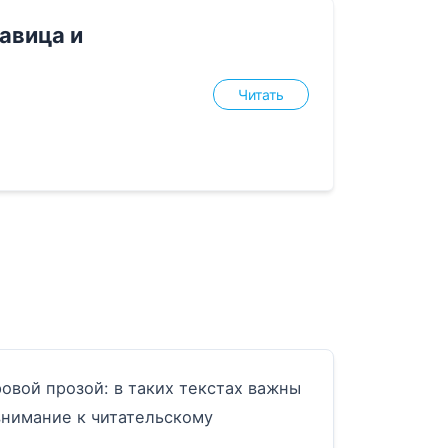
савица и
Читать
овой прозой: в таких текстах важны
внимание к читательскому