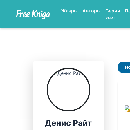
Жанры
Авторы
Серии
П
книг
Н
В ПР
Денис Райт