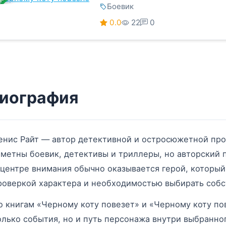
ЕРШЕНА
Боевик
0.0
22
0
иография
енис Райт — автор детективной и остросюжетной про
аметны боевик, детективы и триллеры, но авторский п
 центре внимания обычно оказывается герой, который
роверкой характера и необходимостью выбирать соб
о книгам «Черному коту повезет» и «Черному коту по
олько события, но и путь персонажа внутри выбранног