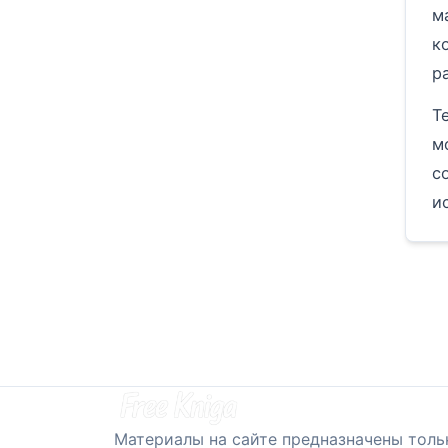
м
к
р
Т
м
с
и
Материалы на сайте предназначены толь