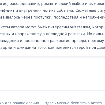
агия, расследование, романтический выбор и выживан
онфликт и внутренняя логика событий. Сюжетные ситу
азвивалось через поступки, последствия и напряже
ексты автора могут быть интересны читателям, котор
отивы и напряжение до последней развязки. Их сильн
овпадения и постепенное раскрытие правды, поэтому
стории и ожидании того, как изменится герой под да
ко для ознакомления — здесь можно бесплатно читать 