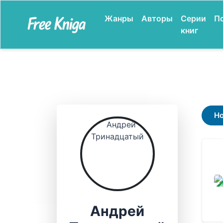
Жанры
Авторы
Серии
П
книг
Н
ЗАВ
Андрей