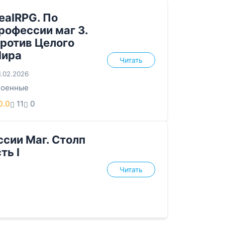
ealRPG. По
рофессии маг 3.
ротив Целого
ира
Читать
1.02.2026
Военные
0.0
11
0
сии Маг. Столп
ть l
Читать