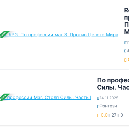
R
п
П
М
ЕРШЕНА
1
По профес
Силы. Час
ЕРШЕНА
24.11.2025
Фэнтези
0.0
27
0