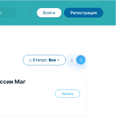
Войти
Регистрация
Статус:
Все
ессии Маг
Читать