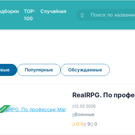
одборки
TOP-
Случайная
100
овые
Популярные
Обсуждаемые
RealRPG. По проф
12.02.2026
ЕРШЕНА
Военные
0.0
9
0