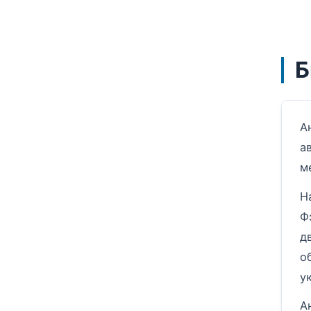
Б
А
а
м
Н
Ф
д
о
у
А