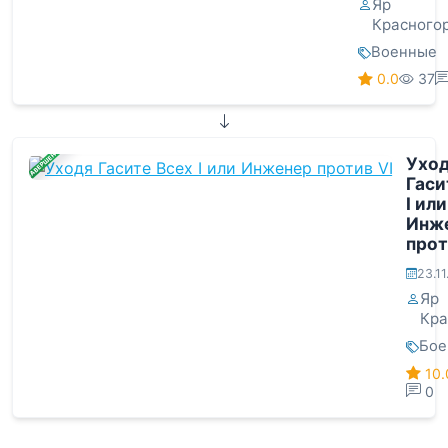
Яр
Красного
Военные
0.0
37
ЗАВЕРШЕНА
Ухо
Гаси
I или
Инж
прот
23.1
Яр
Кра
Бое
10.
0