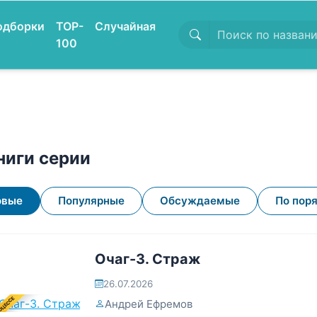
одборки
TOP-
Случайная
100
ниги серии
овые
Популярные
Обсуждаемые
По пор
Очаг-3. Страж
26.07.2026
ОЦЕССЕ
Андрей Ефремов