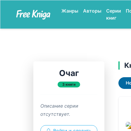
Жанры
Авторы
Серии
П
книг
К
Очаг
Н
3 книги
Описание серии
отсутствует.
В ПР
Войти и следить