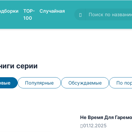
одборки
TOP-
Случайная
100
ниги серии
овые
Популярные
Обсуждаемые
По по
Не Время Для Гарем
01.12.2025