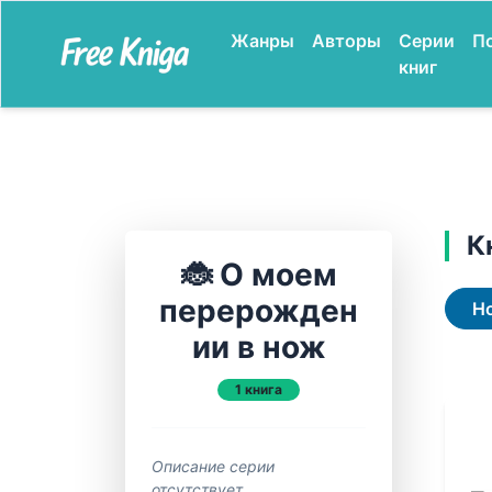
Жанры
Авторы
Серии
П
книг
К
🐞 О моем
перерожден
Н
ии в нож
1 книга
Описание серии
отсутствует.