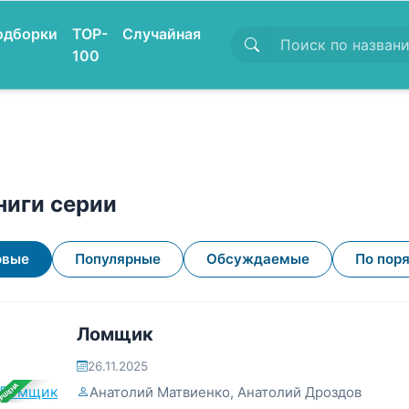
одборки
TOP-
Случайная
100
ниги серии
овые
Популярные
Обсуждаемые
По пор
Ломщик
26.11.2025
ЕРШЕНА
Анатолий Матвиенко
,
Анатолий Дроздов