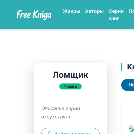
Жанры
Авторы
Серии
П
книг
К
Ломщик
Н
1 книга
Описание серии
отсутствует.
ЗАВ
Войти и следить