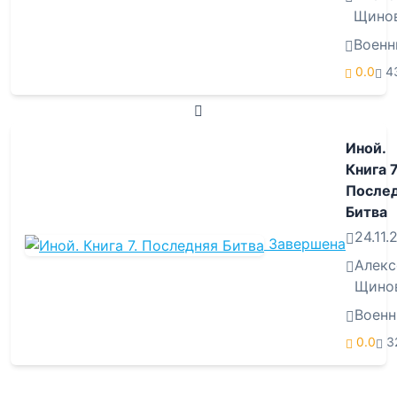
Щино
Военн
0.0
4
Иной.
Книга 7
После
Битва
24.11.
Завершена
Алекс
Щино
Воен
0.0
3