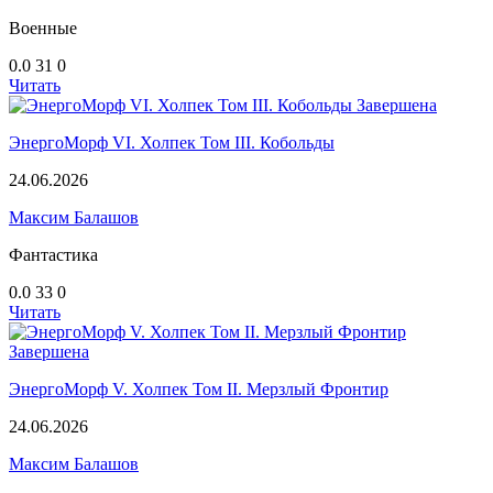
Военные
0.0
31
0
Читать
Завершена
ЭнергоМорф VI. Холпек Том III. Кобольды
24.06.2026
Максим Балашов
Фантастика
0.0
33
0
Читать
Завершена
ЭнергоМорф V. Холпек Том II. Мерзлый Фронтир
24.06.2026
Максим Балашов