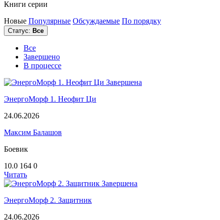
Книги серии
Новые
Популярные
Обсуждаемые
По порядку
Статус:
Все
Все
Завершено
В процессе
Завершена
ЭнергоМорф 1. Неофит Ци
24.06.2026
Максим Балашов
Боевик
10.0
164
0
Читать
Завершена
ЭнергоМорф 2. Защитник
24.06.2026