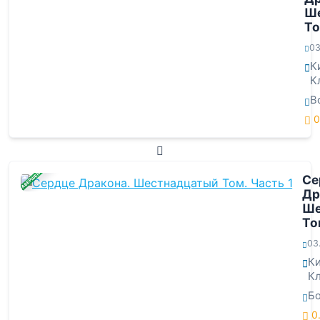
Ш
То
03
К
К
В
0
ЗАВЕРШЕНА
Се
Др
Ше
То
03
К
К
Б
0