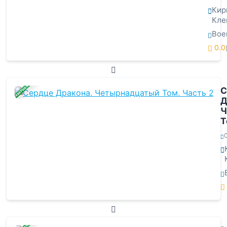
Кир
Кле
Вое
0.0
ЗАВЕРШЕНА
С
Д
Ч
Т