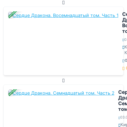
ЗАВЕРШЕНА
С
Д
В
т
0
К
К
Ф
ЗАВЕРШЕНА
Се
Дра
Се
том
03.
Ки