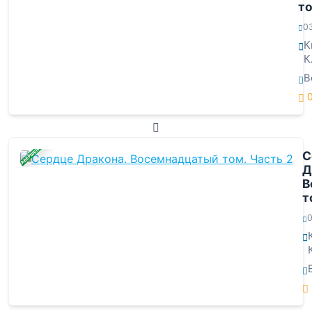
то
0
К
К
В
ЗАВЕРШЕНА
С
Д
В
т
0