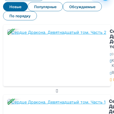
Новые
Популярные
Обсуждаемые
По порядку
ЗАВЕРШЕНА
С
Д
Д
т
0
К
К
ЗАВЕРШЕНА
С
Др
Д