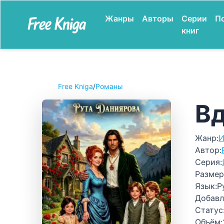
Жанры
Авторы
Серии
П
книг
Free Kniga
/
Романы
Вд
Жанр:
И
Автор:
Серия:
Размер
Язык:
Р
Добавл
Статус
Объём: