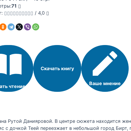
отры:
71
г:
/
4,0
Скачать книгу
Ваше мнение
ать чтение
ана Рутой Данияровой. В центре сюжета находится жен
с с дочкой Теей переезжает в небольшой город Бирт, г