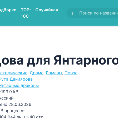
одборки
TOP-
Случайная
100
ова для Янтарног
сторические
,
Драма
,
Романы
,
Проза
Рута Даниярова
Янтарные драконы
:
193.9 kB
усский
ено:
28.06.2026
:
В процессе
104 044 зн. / ~40 стр.