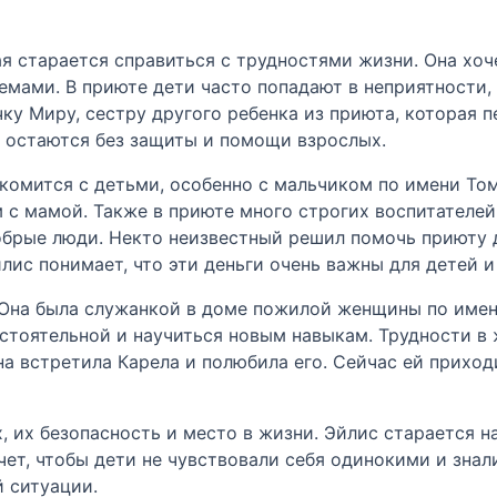
я старается справиться с трудностями жизни. Она хоч
емами. В приюте дети часто попадают в неприятности,
чку Миру, сестру другого ребенка из приюта, которая
о остаются без защиты и помощи взрослых.
накомится с детьми, особенно с мальчиком по имени То
м с мамой. Также в приюте много строгих воспитателей
добрые люди. Некто неизвестный решил помочь приюту 
лис понимает, что эти деньги очень важны для детей и
Она была служанкой в доме пожилой женщины по имени
остоятельной и научиться новым навыкам. Трудности в 
а встретила Карела и полюбила его. Сейчас ей приход
, их безопасность и место в жизни. Эйлис старается 
ет, чтобы дети не чувствовали себя одинокими и знал
й ситуации.