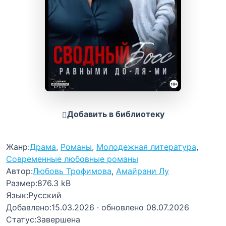
Добавить в библиотеку
Жанр:
Драма
,
Романы
,
Молодежная литература
,
Современные любовные романы
Автор:
Любовь Трофимова
,
Амайрани Лу
Размер:
876.3 kB
Язык:
Русский
Добавлено:
15.03.2026
· обновлено 08.07.2026
Статус:
Завершена