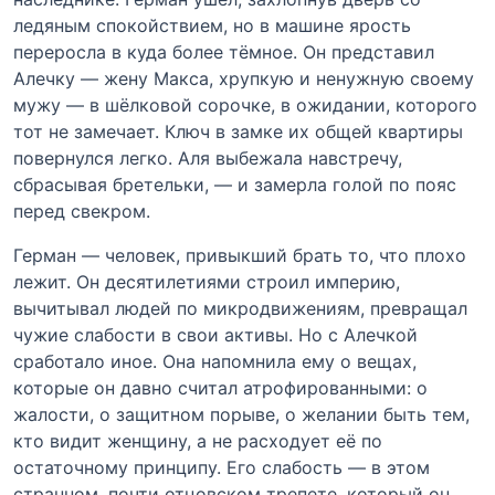
ледяным спокойствием, но в машине ярость
переросла в куда более тёмное. Он представил
Алечку — жену Макса, хрупкую и ненужную своему
мужу — в шёлковой сорочке, в ожидании, которого
тот не замечает. Ключ в замке их общей квартиры
повернулся легко. Аля выбежала навстречу,
сбрасывая бретельки, — и замерла голой по пояс
перед свекром.
Герман — человек, привыкший брать то, что плохо
лежит. Он десятилетиями строил империю,
вычитывал людей по микродвижениям, превращал
чужие слабости в свои активы. Но с Алечкой
сработало иное. Она напомнила ему о вещах,
которые он давно считал атрофированными: о
жалости, о защитном порыве, о желании быть тем,
кто видит женщину, а не расходует её по
остаточному принципу. Его слабость — в этом
странном, почти отцовском трепете, который он