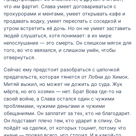
что им фартит. Слава умеет договариваться с
прокурорами и ментами, умеет открывать кафе и
продавать водку, умеет переспать с соседкой и
утром встретить её дочь. Но он не умеет заставить
людей слушаться, хотя понимает: в их мире
непослушание — это смерть. Он слишком мягок для
того, во что ввязался, и слишком умён, чтобы
отвернуться.
Сейчас ему предстоит разобраться с цепочкой
предательств, которая тянется от Лобни до Химок.
Митяй выжил, но может не дожить до суда. Жук
мёртв, но его хозяин — нет. Брат Вова где-то на
своей войне, а Слава остался один с чужими
проблемами, чужими деньгами и чужими
обещаниями. Он заплатит за тех, кто не благодарит.
Он подставит плечо тем, кто ударит в спину. Он
пойдёт на сделки, от которых тошнит, потому что
иначе — провал всего, что строил. И в какой-то